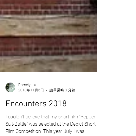
Friendly Liu
2018年11月6日
讀畢需時 3 分鐘
Encounters 2018
I couldn't believe that my short film "Pepper-