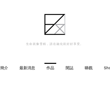
生命就像雪糕，請在融化前好好享受。
人簡介
最新消息
作品
閒誌
睇戲
Sh