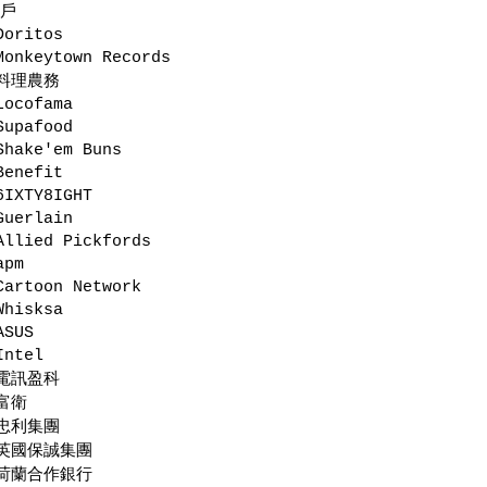
戶
Doritos
Monkeytown Records
料理農務
Locofama
Supafood
Shake'em Buns
Benefit
6IXTY8IGHT
Guerlain
Allied Pickfords
apm
Cartoon Network
Whisksa
ASUS
Intel
電訊盈科
富衛
忠利集團
英國保誠集團
荷蘭合作銀行