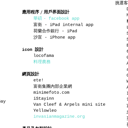
挑選客
應用程序 / 用戶界面設計
華碩
- facebook app
富衛
- iPad internal app
荷蘭合作銀行
- iPad
沙宣
- iPhone app
設計
icon
locofama
料理農務
網頁設計
ete!
富衛集團內部企業網
minimefoto.com
iStayinn
Bay
Van Cleef & Arpels mini site
Yellowleo
invasianmagazine.org