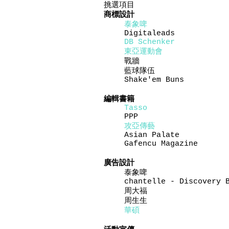
挑選項目
商標設計
泰象啤
Digitaleads
DB Schenker
東亞運動會
戰牆
藍球隊伍
Shake'em Buns
編輯書籍
Tasso
PPP
攻亞傳藝
Asian Palate
Gafencu Magazine
廣告設計
泰象啤
chantelle - Discovery 
周大福
周生生
華碩