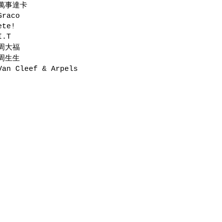
萬事達卡
Graco
ete!
I.T
周大福
周生生
Van Cleef & Arpels