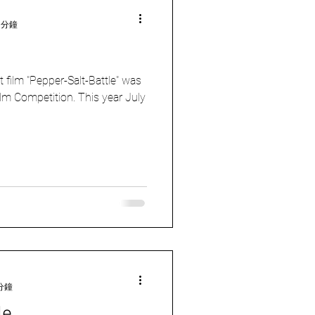
 分鐘
t film "Pepper-Salt-Battle" was
ilm Competition. This year July
分鐘
le