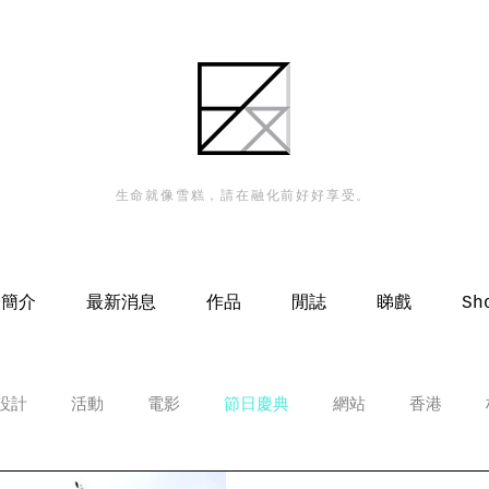
生命就像雪糕，請在融化前好好享受。
人簡介
最新消息
作品
閒誌
睇戲
Sh
設計
活動
電影
節日慶典
網站
香港