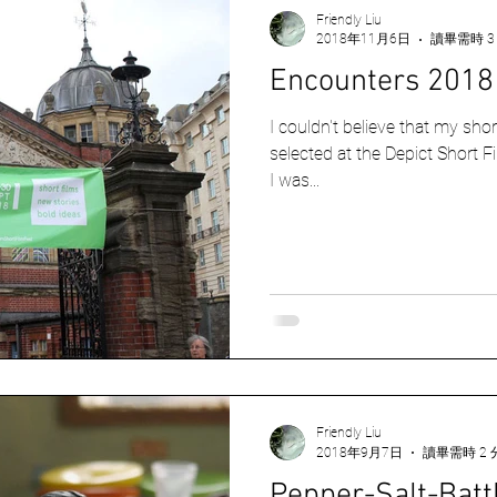
Friendly Liu
2018年11月6日
讀畢需時 3
Encounters 2018
I couldn't believe that my shor
selected at the Depict Short F
I was...
Friendly Liu
2018年9月7日
讀畢需時 2 
Pepper-Salt-Batt