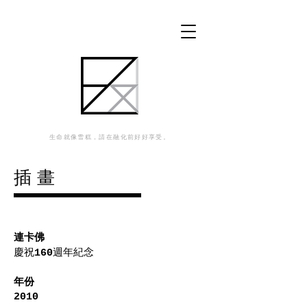
生命就像雪糕，請在融化前好好享受。
插 畫
連卡佛
慶祝
週年紀念
160
年份
2010