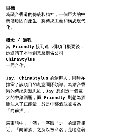
目標
為融合香港的傳統和精神，一個巨大的中
藥酒瓶因而產生，將傳統工藝和構思現代
化。
概念
過程
/
當
接到連卡佛項目概要後，
Friendly
她邀請了
本地創意及廣告公司
ChinaStylus
一同合作。
的創辦人，同時亦
Jay
,
ChinaStylus
擔當了該項目的
為結合香
創意團隊領導。
港的傳統與新思維，
一個巨
Jay
想創造
大的中藥酒瓶，而
則
為酒
Friendly
想
瓶注入了正能量，於是中藥酒瓶被名為
「向前酒」
。
廣東話中，「酒」一字跟「
」的讀音相
走
近。「向前酒」之所以被命名，是喻意著