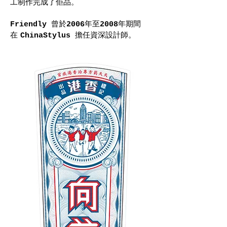
工制作完成了佢品。
曾於
年至
年期間
Friendly
2006
2008
在
擔任資深設計師。
ChinaStylus