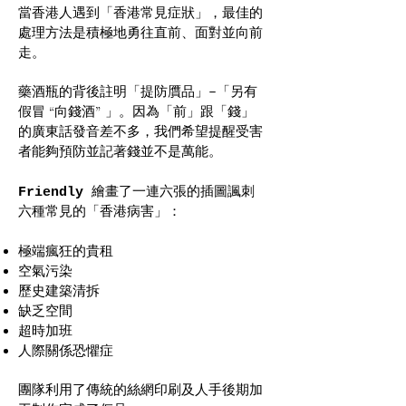
當香港人遇到「香港常見症狀」，最佳的
處理方法是積極地勇往直前、面對並向前
走
。
藥酒瓶的背後註明「提防贋品」
「另有
–
假冒 “向錢酒” 」。因為「前」跟「錢」
的廣東話發音差不多，我們希望提醒受害
者能夠預防並記著錢並不是萬能。
繪畫了一連六張的插圖諷刺
Friendly
六種常見的「香港病害」：
極端瘋狂的貴租
空氣污染
歷史建築清拆
缺乏空間
超時加班
人際關係恐懼症
團隊利用了傳統的絲網印刷及人手後期加