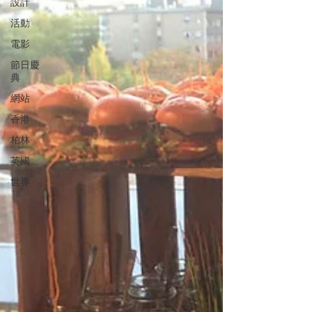
設計
活動
電影
節日慶
典
網站
香港
柏林
英國
世界