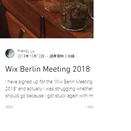
Friendly Liu
2018年10月12日
讀畢需時 3 分鐘
Wix Berlin Meeting 2018
I have signed up for the "Wix Berlin Meeting
2018" and actually I was struggling whether I
should go because I got stuck again with my...